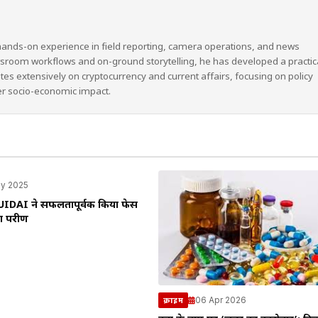
hands-on experience in field reporting, camera operations, and news
wsroom workflows and on-ground storytelling, he has developed a practic
ites extensively on cryptocurrency and current affairs, focusing on policy
er socio-economic impact.
y 2025
ें UIDAI ने सफलतापूर्वक किया फेस
परीक्षण
06 Apr 2026
क्राइम