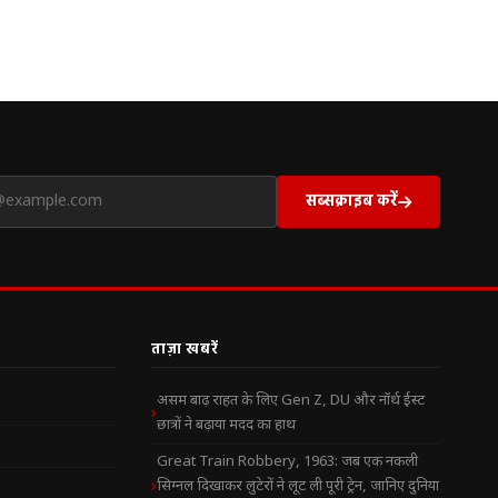
सब्सक्राइब करें
ताज़ा खबरें
असम बाढ़ राहत के लिए Gen Z, DU और नॉर्थ ईस्ट
छात्रों ने बढ़ाया मदद का हाथ
Great Train Robbery, 1963: जब एक नकली
सिग्नल दिखाकर लुटेरों ने लूट ली पूरी ट्रेन, जानिए दुनिया