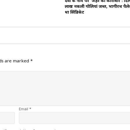
दवा के नाम पर ‘जहर का कारोबार’: दिल्ल
लाख नकली गोलियां जब्त, भागीरथ पैल
था सिंडिकेट
lds are marked
*
Email *