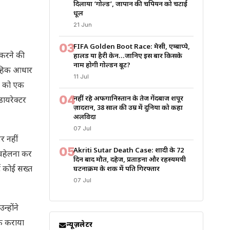
दिलाया ‘गोल्ड’, जापान की चैंपियन को चटाई
धूल
21 Jun
03
FIFA Golden Boot Race: मेसी, एम्बाप्पे,
त करने की
हालैंड या हैरी केन…जानिए इस बार किसके
नाम होगी गोल्डन बूट?
ताहिक आधार
11 Jul
इन को एक
04
नहीं रहे अफगानिस्तान के तेज गेंदबाज शपूर
डायरेक्टर
ज़ादरान, 38 साल की उम्र में दुनिया को कहा
अलविदा
07 Jul
र नहीं
05
Akriti Sutar Death Case: शादी के 72
अवहेलना कर
दिन बाद मौत, दहेज, प्रताड़ना और रहस्यमयी
ट कोई सख्त
घटनाक्रम के शक में पति गिरफ्तार
07 Jul
्होंने
ुक कराया
न्यूज़लेटर