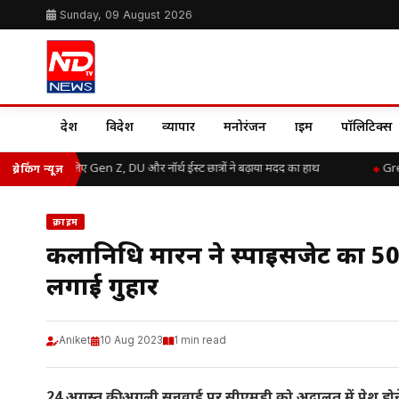
Sunday, 09 August 2026
देश
विदेश
व्यापार
मनोरंजन
क्राइम
पॉलिटिक्स
बाढ़ राहत के लिए Gen Z, DU और नॉर्थ ईस्ट छात्रों ने बढ़ाया मदद का हाथ
Great 
ब्रेकिंग न्यूज़
क्राइम
कलानिधि मारन ने स्पाइसजेट का 50 पर्स
लगाई गुहार
Aniket
10 Aug 2023
1 min read
24 अगस्त की अगली सुनवाई पर सीएमडी को अदालत में पेश होने 