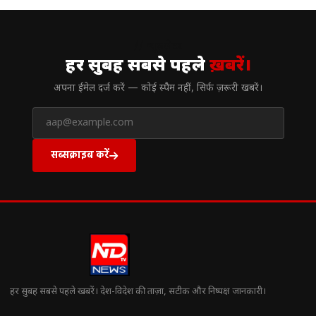
// न्यूज़लेटर
हर सुबह सबसे पहले
ख़बरें।
अपना ईमेल दर्ज करें — कोई स्पैम नहीं, सिर्फ ज़रूरी खबरें।
सब्सक्राइब करें
हर सुबह सबसे पहले खबरें। देश-विदेश की ताज़ा, सटीक और निष्पक्ष जानकारी।