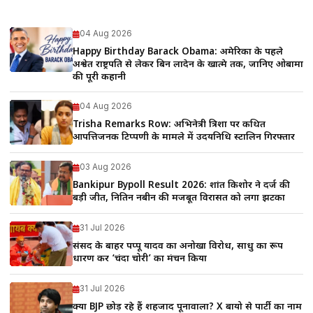
04 Aug 2026
Happy Birthday Barack Obama: अमेरिका के पहले
अश्वेत राष्ट्रपति से लेकर बिन लादेन के खात्मे तक, जानिए ओबामा
की पूरी कहानी
04 Aug 2026
Trisha Remarks Row: अभिनेत्री त्रिशा पर कथित
आपत्तिजनक टिप्पणी के मामले में उदयनिधि स्टालिन गिरफ्तार
03 Aug 2026
Bankipur Bypoll Result 2026: प्रशांत किशोर ने दर्ज की
बड़ी जीत, नितिन नबीन की मजबूत विरासत को लगा झटका
31 Jul 2026
संसद के बाहर पप्पू यादव का अनोखा विरोध, साधु का रूप
धारण कर ‘चंदा चोरी’ का मंचन किया
31 Jul 2026
क्या BJP छोड़ रहे हैं शहजाद पूनावाला? X बायो से पार्टी का नाम