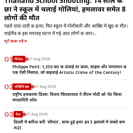
Thailand School Shooting: 14 साल के
छात्र ने स्कूल में चलाई गोलियां, हमलावर समेत 8
लोगों की मौत
पहले दादा-दादी की हत्या, फिर स्कूल में गोलीबारी और आखिर में खुद की मौत।
थाईलैंड की इस भयावह घटना में गई आठ लोगों की जान।...
पूरी खबर पढ़ें
01
07 Aug 2026
विदेश
Philippe Petit: 1,350 फीट की ऊंचाई पर कला, साहस और पागलपन की
एक ऐसी मिसाल, जो कहलाई Artistic Crime of the Century!
02
07 Aug 2026
पॉलिटिक्स
राष्ट्रीय हथकरघा दिवस: विजय चिंतकायला ने पीएम मोदी को भेंट किया
मंगलागिरी शॉल
03
07 Aug 2026
देश
दिल्ली में बारिश बनी ‘सौगात’, साफ हुई हवा! इन 5 इलाकों में सबसे कम
AQI