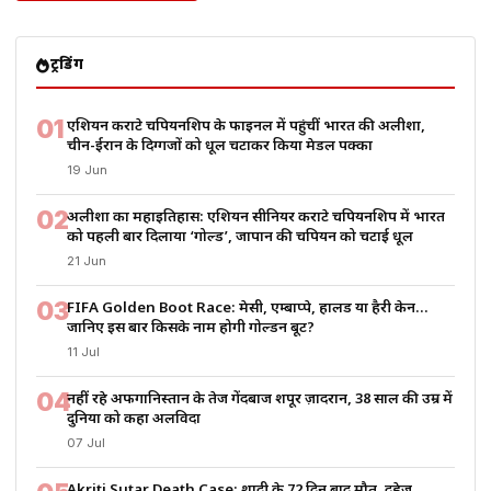
ट्रेंडिंग
01
एशियन कराटे चैंपियनशिप के फाइनल में पहुंचीं भारत की अलीशा,
चीन-ईरान के दिग्गजों को धूल चटाकर किया मेडल पक्का
19 Jun
02
अलीशा का महाइतिहास: एशियन सीनियर कराटे चैंपियनशिप में भारत
को पहली बार दिलाया ‘गोल्ड’, जापान की चैंपियन को चटाई धूल
21 Jun
03
FIFA Golden Boot Race: मेसी, एम्बाप्पे, हालैंड या हैरी केन…
जानिए इस बार किसके नाम होगी गोल्डन बूट?
11 Jul
04
नहीं रहे अफगानिस्तान के तेज गेंदबाज शपूर ज़ादरान, 38 साल की उम्र में
दुनिया को कहा अलविदा
07 Jul
Akriti Sutar Death Case: शादी के 72 दिन बाद मौत, दहेज,