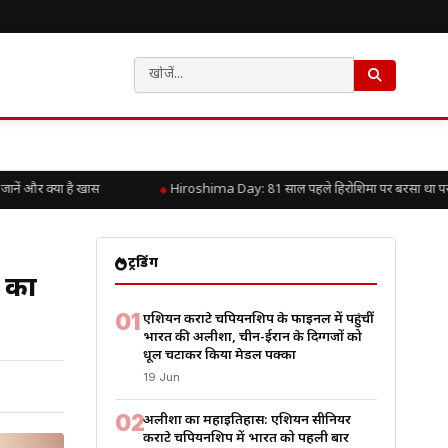
और क्या है खास
Hiroshima Day: 81 साल पहले हिरोशिमा पर बरसा था परमाणु क
ट्रेंडिंग
 का
01
एशियन कराटे चैंपियनशिप के फाइनल में पहुंचीं
भारत की अलीशा, चीन-ईरान के दिग्गजों को
धूल चटाकर किया मेडल पक्का
19 Jun
02
अलीशा का महाइतिहास: एशियन सीनियर
कराटे चैंपियनशिप में भारत को पहली बार