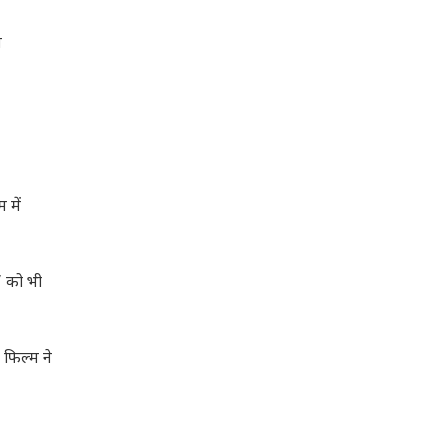
म
 में
’ को भी
 फिल्म ने