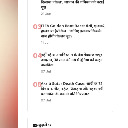
दिलाया ‘गोल्ड’, जापान की चैंपियन को चटाई
धूल
21 Jun
03
FIFA Golden Boot Race: मेसी, एम्बाप्पे,
हालैंड या हैरी केन…जानिए इस बार किसके
नाम होगी गोल्डन बूट?
11 Jul
04
नहीं रहे अफगानिस्तान के तेज गेंदबाज शपूर
ज़ादरान, 38 साल की उम्र में दुनिया को कहा
अलविदा
07 Jul
05
Akriti Sutar Death Case: शादी के 72
दिन बाद मौत, दहेज, प्रताड़ना और रहस्यमयी
घटनाक्रम के शक में पति गिरफ्तार
07 Jul
न्यूज़लेटर