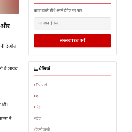
ताज़ा खबरें सीधे अपने ईमेल पर पाएं।
श और
सब्सक्राइब करें
 सनी देओल
तो वे शायद
श्रेणियाँ
Travel
क्राइम
 थीं।
क्रिप्टो
खेल
िल्म ने
टेक्नोलॉजी