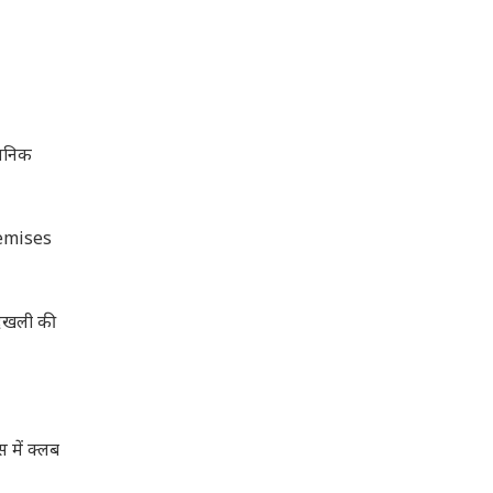
ासनिक
Premises
ेदखली की
में क्लब