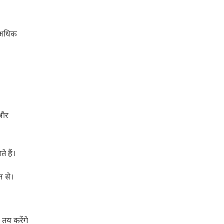
 अधिक
 और
े हैं।
न से।
तय करेंगे