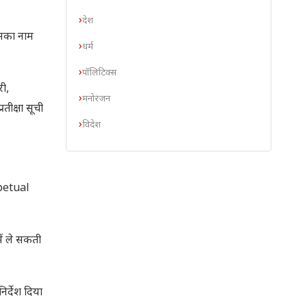
देश
इसका नाम
धर्म
पॉलिटिक्स
री,
मनोरंजन
तीक्षा सूची
विदेश
rpetual
ें ले सकती
र्देश दिया