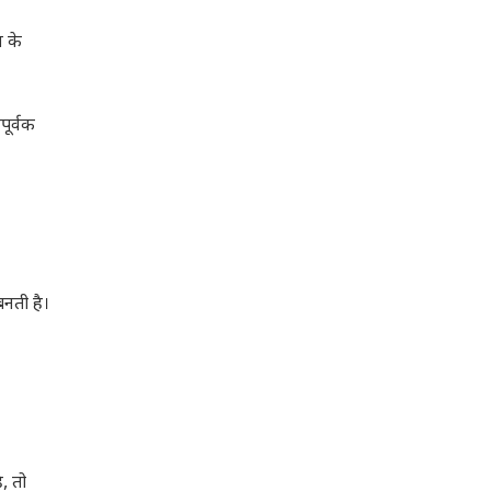
न के
ूर्वक
नती है।
, तो