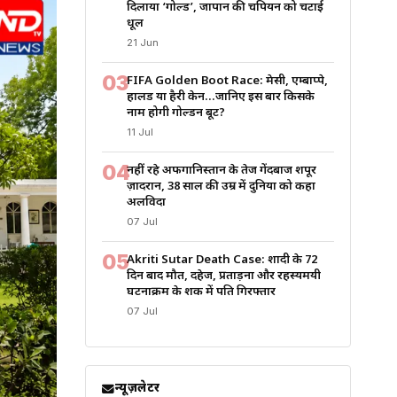
दिलाया ‘गोल्ड’, जापान की चैंपियन को चटाई
धूल
21 Jun
03
FIFA Golden Boot Race: मेसी, एम्बाप्पे,
हालैंड या हैरी केन…जानिए इस बार किसके
नाम होगी गोल्डन बूट?
11 Jul
04
नहीं रहे अफगानिस्तान के तेज गेंदबाज शपूर
ज़ादरान, 38 साल की उम्र में दुनिया को कहा
अलविदा
07 Jul
05
Akriti Sutar Death Case: शादी के 72
दिन बाद मौत, दहेज, प्रताड़ना और रहस्यमयी
घटनाक्रम के शक में पति गिरफ्तार
07 Jul
न्यूज़लेटर