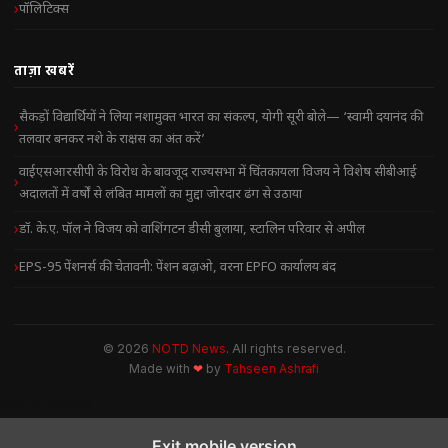
पॉलिटिक्स
ताज़ा खबरें
सैकड़ों विद्यार्थियों ने लिया नशामुक्त भारत का संकल्प, योगी सूरी बोले— ‘स्वामी दयानंद की
तलवार बनकर नशे के राक्षस का अंत करें’
वाईएसआरसीपी के विरोध के बावजूद राज्यसभा में चिंतकायला विजय ने विशेष सीबीआई
अदालतों में वर्षों से लंबित मामलों का मुद्दा जोरदार ढंग से उठाया
डॉ. के.ए. पॉल ने विजय को वाशिंगटन डीसी बुलाया, स्टालिन परिवार से अपील
EPS-95 पेंशनर्स की चेतावनी: पेंशन बढ़ाओ, वरना EPFO कार्यालय बंद
© 2026
NOTD News
. All rights reserved.
Made with
❤
by
Tahseen Ashrafi
NOTD NEWS
Exit mobile version