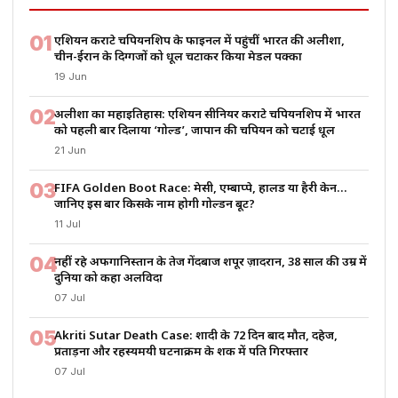
01
एशियन कराटे चैंपियनशिप के फाइनल में पहुंचीं भारत की अलीशा,
चीन-ईरान के दिग्गजों को धूल चटाकर किया मेडल पक्का
19 Jun
02
अलीशा का महाइतिहास: एशियन सीनियर कराटे चैंपियनशिप में भारत
को पहली बार दिलाया ‘गोल्ड’, जापान की चैंपियन को चटाई धूल
21 Jun
03
FIFA Golden Boot Race: मेसी, एम्बाप्पे, हालैंड या हैरी केन…
जानिए इस बार किसके नाम होगी गोल्डन बूट?
11 Jul
04
नहीं रहे अफगानिस्तान के तेज गेंदबाज शपूर ज़ादरान, 38 साल की उम्र में
दुनिया को कहा अलविदा
07 Jul
05
Akriti Sutar Death Case: शादी के 72 दिन बाद मौत, दहेज,
प्रताड़ना और रहस्यमयी घटनाक्रम के शक में पति गिरफ्तार
07 Jul