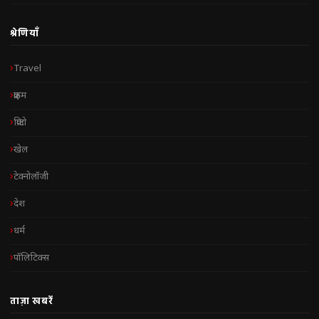
श्रेणियाँ
Travel
क्राइम
क्रिप्टो
खेल
टेक्नोलॉजी
देश
धर्म
पॉलिटिक्स
ताज़ा खबरें