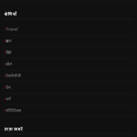
श्रेणियाँ
Travel
क्राइम
क्रिप्टो
खेल
टेक्नोलॉजी
देश
धर्म
पॉलिटिक्स
ताज़ा खबरें