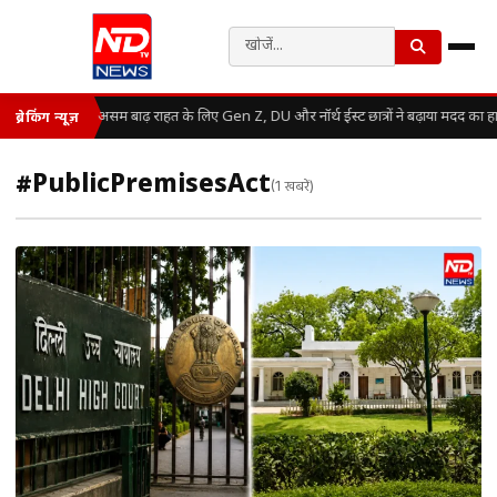
असम बाढ़ राहत के लिए Gen Z, DU और नॉर्थ ईस्ट छात्रों ने बढ़ाया मदद का ह
ब्रेकिंग न्यूज़
#PublicPremisesAct
(1 खबरें)