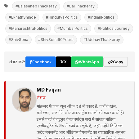
#BalasahebThackeray
#BalThackeray
#EknathShinde
#HindutvaPolitics
#IndianPolitics
#MaharashtraPolitics
#MumbaiPolitics
#PoliticalJourney
#ShivSena
#ShivSena60Years
#UddhavThackeray
शेयर करें:
Facebook
X
WhatsApp
Copy
MD Faijan
लेखक
मोहम्मद फैजान न्यूज़ ऑफ द डे में पत्रकार हैं, जहाँ वे खेल,
मनोरंजन, राजनीति और अंतरराष्ट्रीय मामलों को कवर करते हैं।
इससे पहले वे यूट्यूब चैनल स्पोर्ट्स यारी में सोशल मीडिया
एग्जीक्यूटिव के रूप में कार्य कर चुके हैं, जहाँ उन्होंने डिजिटल
कंटेंट मैनेजमेंट और ऑडियंस एंगेजमेंट का व्यावहारिक अनुभव