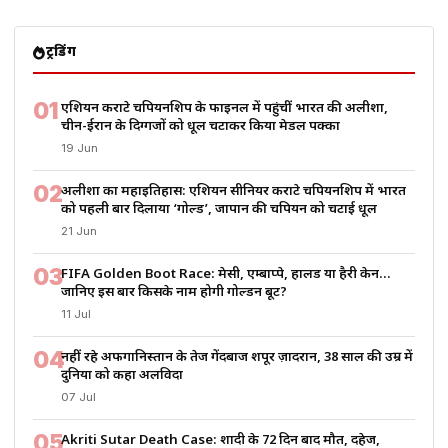
ट्रेंडिंग
01
एशियन कराटे चैंपियनशिप के फाइनल में पहुंचीं भारत की अलीशा,
चीन-ईरान के दिग्गजों को धूल चटाकर किया मेडल पक्का
19 Jun
02
अलीशा का महाइतिहास: एशियन सीनियर कराटे चैंपियनशिप में भारत
को पहली बार दिलाया ‘गोल्ड’, जापान की चैंपियन को चटाई धूल
21 Jun
03
FIFA Golden Boot Race: मेसी, एम्बाप्पे, हालैंड या हैरी केन…
जानिए इस बार किसके नाम होगी गोल्डन बूट?
11 Jul
04
नहीं रहे अफगानिस्तान के तेज गेंदबाज शपूर ज़ादरान, 38 साल की उम्र में
दुनिया को कहा अलविदा
07 Jul
05
Akriti Sutar Death Case: शादी के 72 दिन बाद मौत, दहेज,