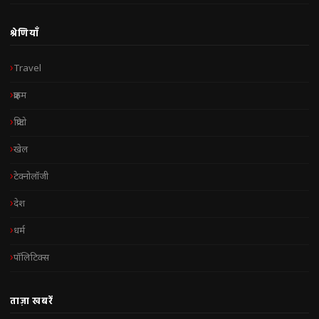
श्रेणियाँ
Travel
क्राइम
क्रिप्टो
खेल
टेक्नोलॉजी
देश
धर्म
पॉलिटिक्स
ताज़ा खबरें