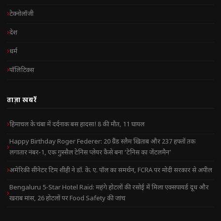
टेक्नोलॉजी
देश
धर्म
पॉलिटिक्स
ताज़ा खबरें
हिमाचल के चंबा में दर्दनाक बस हादसा! 8 की मौत, 11 घायल
Happy Birthday Roger Federer: 20 ग्रैंड स्लैम खिताब और 237 हफ्तों तक
लगातार नंबर-1, एक गुस्सैल टेनिस प्लेयर कैसे बना ‘टेनिस का जेंटलमैन’
अमेरिकी सीनेटर टिम शीही ने डॉ. के. ए. पॉल का समर्थन, FCRA पर मोदी सरकार से अपील
Bengaluru 5-Star Hotel Raid: महंगे होटलों की रसोई में मिला एक्सपायर्ड दूध और
खराब मांस, 26 होटलों पर Food Safety की जांच