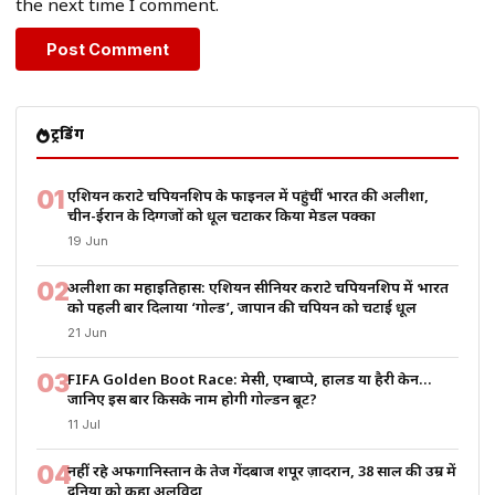
the next time I comment.
ट्रेंडिंग
01
एशियन कराटे चैंपियनशिप के फाइनल में पहुंचीं भारत की अलीशा,
चीन-ईरान के दिग्गजों को धूल चटाकर किया मेडल पक्का
19 Jun
02
अलीशा का महाइतिहास: एशियन सीनियर कराटे चैंपियनशिप में भारत
को पहली बार दिलाया ‘गोल्ड’, जापान की चैंपियन को चटाई धूल
21 Jun
03
FIFA Golden Boot Race: मेसी, एम्बाप्पे, हालैंड या हैरी केन…
जानिए इस बार किसके नाम होगी गोल्डन बूट?
11 Jul
04
नहीं रहे अफगानिस्तान के तेज गेंदबाज शपूर ज़ादरान, 38 साल की उम्र में
दुनिया को कहा अलविदा