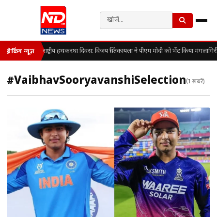
राष्ट्रीय हथकरघा दिवस: विजय चिंतकायला ने पीएम मोदी को भेंट किया मंगलागिर
ब्रेकिंग न्यूज़
#VaibhavSooryavanshiSelection
(1 खबरें)