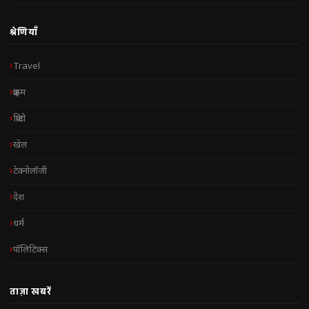
श्रेणियाँ
Travel
क्राइम
क्रिप्टो
खेल
टेक्नोलॉजी
देश
धर्म
पॉलिटिक्स
ताज़ा खबरें