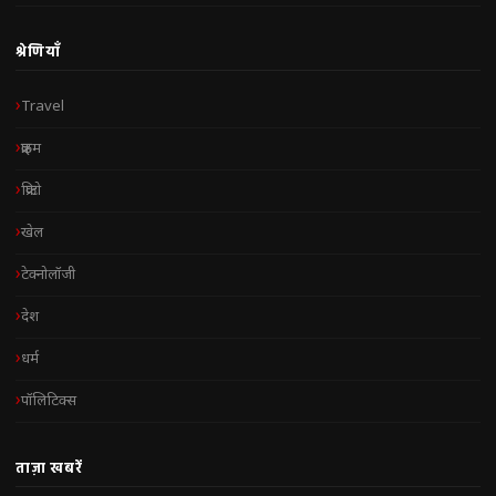
श्रेणियाँ
Travel
क्राइम
क्रिप्टो
खेल
टेक्नोलॉजी
देश
धर्म
पॉलिटिक्स
ताज़ा खबरें