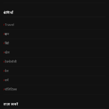
श्रेणियाँ
Travel
क्राइम
क्रिप्टो
खेल
टेक्नोलॉजी
देश
धर्म
पॉलिटिक्स
ताज़ा खबरें