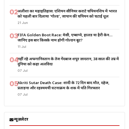
02
अलीशा का महाइतिहास: एशियन सीनियर कराटे चैंपियनशिप में भारत
को पहली बार दिलाया ‘गोल्ड’, जापान की चैंपियन को चटाई धूल
21 Jun
03
FIFA Golden Boot Race: मेसी, एम्बाप्पे, हालैंड या हैरी केन…
जानिए इस बार किसके नाम होगी गोल्डन बूट?
11 Jul
04
नहीं रहे अफगानिस्तान के तेज गेंदबाज शपूर ज़ादरान, 38 साल की उम्र में
दुनिया को कहा अलविदा
07 Jul
05
Akriti Sutar Death Case: शादी के 72 दिन बाद मौत, दहेज,
प्रताड़ना और रहस्यमयी घटनाक्रम के शक में पति गिरफ्तार
07 Jul
न्यूज़लेटर