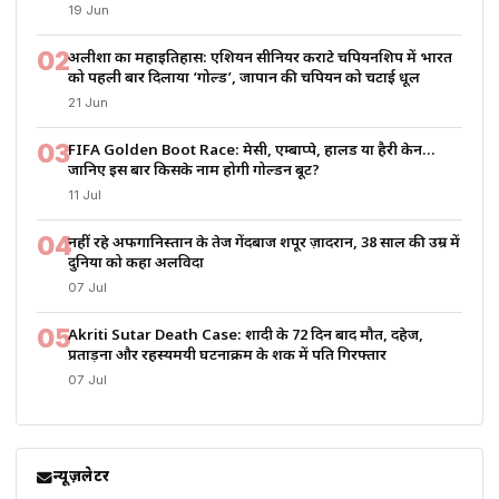
19 Jun
02
अलीशा का महाइतिहास: एशियन सीनियर कराटे चैंपियनशिप में भारत
को पहली बार दिलाया ‘गोल्ड’, जापान की चैंपियन को चटाई धूल
21 Jun
03
FIFA Golden Boot Race: मेसी, एम्बाप्पे, हालैंड या हैरी केन…
जानिए इस बार किसके नाम होगी गोल्डन बूट?
11 Jul
04
नहीं रहे अफगानिस्तान के तेज गेंदबाज शपूर ज़ादरान, 38 साल की उम्र में
दुनिया को कहा अलविदा
07 Jul
05
Akriti Sutar Death Case: शादी के 72 दिन बाद मौत, दहेज,
प्रताड़ना और रहस्यमयी घटनाक्रम के शक में पति गिरफ्तार
07 Jul
न्यूज़लेटर