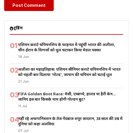
ट्रेंडिंग
01
एशियन कराटे चैंपियनशिप के फाइनल में पहुंचीं भारत की अलीशा,
चीन-ईरान के दिग्गजों को धूल चटाकर किया मेडल पक्का
19 Jun
02
अलीशा का महाइतिहास: एशियन सीनियर कराटे चैंपियनशिप में भारत
को पहली बार दिलाया ‘गोल्ड’, जापान की चैंपियन को चटाई धूल
21 Jun
03
FIFA Golden Boot Race: मेसी, एम्बाप्पे, हालैंड या हैरी केन…
जानिए इस बार किसके नाम होगी गोल्डन बूट?
11 Jul
04
नहीं रहे अफगानिस्तान के तेज गेंदबाज शपूर ज़ादरान, 38 साल की उम्र में
दुनिया को कहा अलविदा
07 Jul