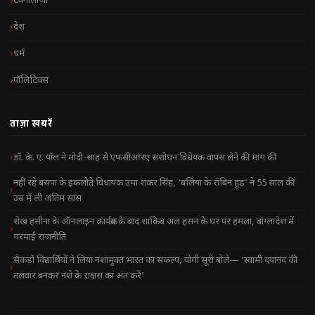
टेक्नोलॉजी
देश
धर्म
पॉलिटिक्स
ताज़ा खबरें
डॉ. के. ए. पॉल ने मोदी-शाह से एफसीआरए संशोधन विधेयक वापस लेने की मांग की
नहीं रहे बसपा के इकलौते विधायक उमा शंकर सिंह, ‘बलिया के रॉबिन हुड’ ने 55 साल की
उम्र में ली अंतिम सांस
शेख हसीना के ऑनलाइन कार्यक्रम के बाद शाकिब अल हसन के घर पर हमला, बांग्लादेश में
गरमाई राजनीति
सैकड़ों विद्यार्थियों ने लिया नशामुक्त भारत का संकल्प, योगी सूरी बोले— ‘स्वामी दयानंद की
तलवार बनकर नशे के राक्षस का अंत करें’