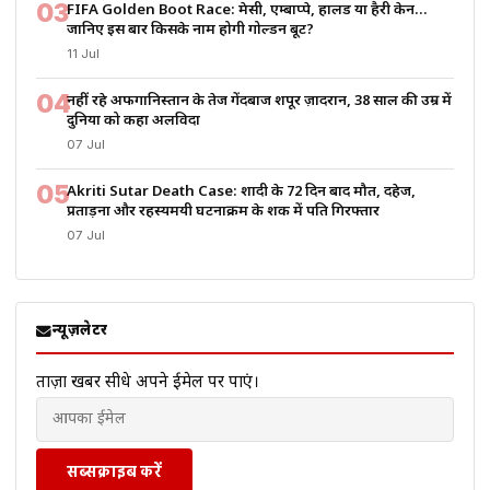
03
FIFA Golden Boot Race: मेसी, एम्बाप्पे, हालैंड या हैरी केन…
जानिए इस बार किसके नाम होगी गोल्डन बूट?
11 Jul
04
नहीं रहे अफगानिस्तान के तेज गेंदबाज शपूर ज़ादरान, 38 साल की उम्र में
दुनिया को कहा अलविदा
07 Jul
05
Akriti Sutar Death Case: शादी के 72 दिन बाद मौत, दहेज,
प्रताड़ना और रहस्यमयी घटनाक्रम के शक में पति गिरफ्तार
07 Jul
न्यूज़लेटर
ताज़ा खबरें सीधे अपने ईमेल पर पाएं।
सब्सक्राइब करें