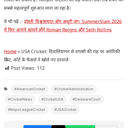
ताकत बन सकता है। फिलहाल अदालत का यह फैसला उसी लंबे सफर की
सबसे महत्वपूर्ण शुरुआत माना जा रहा है।
ये भी पढ़ें ;-
दोस्ती, विश्वासघात और अधूरी जंग, SummerSlam 2026
में फिर आमने-सामने होंगे Roman Reigns और Seth Rollins
Home
»
USA Cricket: दिवालियापन से वापसी की राह पर अमेरिकी
क्रिकेट, कोर्ट के फैसले ने खोले नए दरवाजे
Post Views:
112
#AmericanCricket
#CricketAdministration
#CricketNews
#CricketUSA
#DelawareCourt
#MajorLeagueCricket
#USACricket