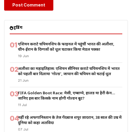
ट्रेंडिंग
01
एशियन कराटे चैंपियनशिप के फाइनल में पहुंचीं भारत की अलीशा,
चीन-ईरान के दिग्गजों को धूल चटाकर किया मेडल पक्का
19 Jun
02
अलीशा का महाइतिहास: एशियन सीनियर कराटे चैंपियनशिप में भारत
को पहली बार दिलाया ‘गोल्ड’, जापान की चैंपियन को चटाई धूल
21 Jun
03
FIFA Golden Boot Race: मेसी, एम्बाप्पे, हालैंड या हैरी केन…
जानिए इस बार किसके नाम होगी गोल्डन बूट?
11 Jul
04
नहीं रहे अफगानिस्तान के तेज गेंदबाज शपूर ज़ादरान, 38 साल की उम्र में
दुनिया को कहा अलविदा
07 Jul