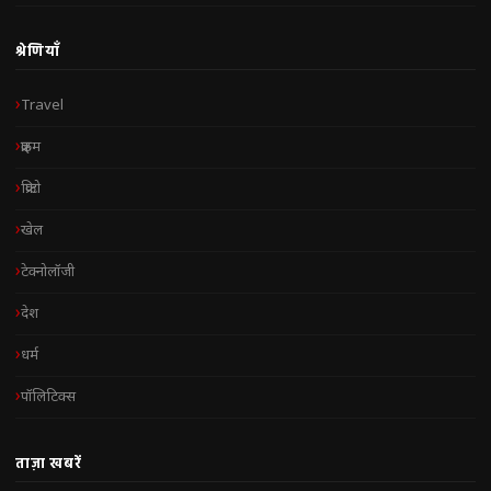
श्रेणियाँ
Travel
क्राइम
क्रिप्टो
खेल
टेक्नोलॉजी
देश
धर्म
पॉलिटिक्स
ताज़ा खबरें