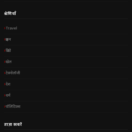
श्रेणियाँ
Travel
क्राइम
क्रिप्टो
खेल
टेक्नोलॉजी
देश
धर्म
पॉलिटिक्स
ताज़ा खबरें