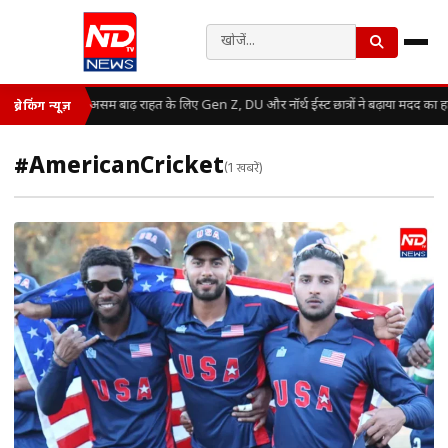
असम बाढ़ राहत के लिए Gen Z, DU और नॉर्थ ईस्ट छात्रों ने बढ़ाया मदद का 
ब्रेकिंग न्यूज़
#AmericanCricket
(1 खबरें)