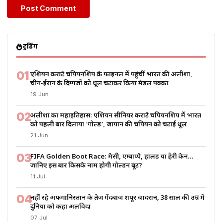
ट्रेंडिंग
01
एशियन कराटे चैंपियनशिप के फाइनल में पहुंचीं भारत की अलीशा,
चीन-ईरान के दिग्गजों को धूल चटाकर किया मेडल पक्का
19 Jun
02
अलीशा का महाइतिहास: एशियन सीनियर कराटे चैंपियनशिप में भारत
को पहली बार दिलाया ‘गोल्ड’, जापान की चैंपियन को चटाई धूल
21 Jun
03
FIFA Golden Boot Race: मेसी, एम्बाप्पे, हालैंड या हैरी केन…
जानिए इस बार किसके नाम होगी गोल्डन बूट?
11 Jul
04
नहीं रहे अफगानिस्तान के तेज गेंदबाज शपूर ज़ादरान, 38 साल की उम्र में
दुनिया को कहा अलविदा
07 Jul