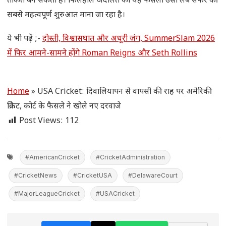
ताकत बन सकता है। फिलहाल अदालत का यह फैसला उसी लंबे सफर की
सबसे महत्वपूर्ण शुरुआत माना जा रहा है।
ये भी पढ़ें ;-
दोस्ती, विश्वासघात और अधूरी जंग, SummerSlam 2026
में फिर आमने-सामने होंगे Roman Reigns और Seth Rollins
Home
»
USA Cricket: दिवालियापन से वापसी की राह पर अमेरिकी
क्रिकेट, कोर्ट के फैसले ने खोले नए दरवाजे
Post Views:
112
#AmericanCricket
#CricketAdministration
#CricketNews
#CricketUSA
#DelawareCourt
#MajorLeagueCricket
#USACricket