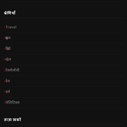
श्रेणियाँ
Travel
क्राइम
क्रिप्टो
खेल
टेक्नोलॉजी
देश
धर्म
पॉलिटिक्स
ताज़ा खबरें