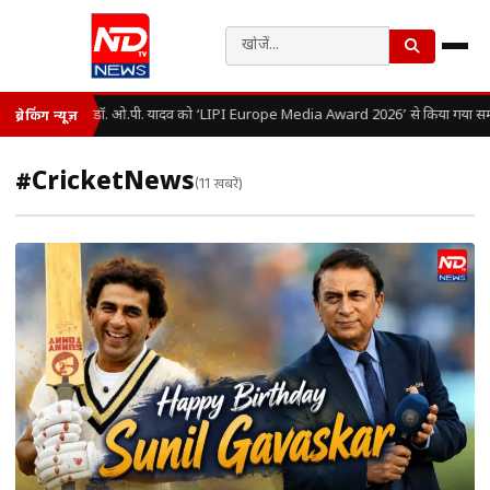
डॉ. ओ.पी. यादव को ‘LIPI Europe Media Award 2026’ से किया गया सम्
ब्रेकिंग न्यूज़
#CricketNews
(11 खबरें)