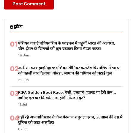
ट्रेंडिंग
01
एशियन कराटे चैंपियनशिप के फाइनल में पहुंचीं भारत की अलीशा,
चीन-ईरान के दिग्गजों को धूल चटाकर किया मेडल पक्का
19 Jun
02
अलीशा का महाइतिहास: एशियन सीनियर कराटे चैंपियनशिप में भारत
को पहली बार दिलाया ‘गोल्ड’, जापान की चैंपियन को चटाई धूल
21 Jun
03
FIFA Golden Boot Race: मेसी, एम्बाप्पे, हालैंड या हैरी केन…
जानिए इस बार किसके नाम होगी गोल्डन बूट?
11 Jul
04
नहीं रहे अफगानिस्तान के तेज गेंदबाज शपूर ज़ादरान, 38 साल की उम्र में
दुनिया को कहा अलविदा
07 Jul