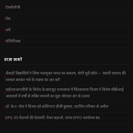
टेक्नोलॉजी
देश
धर्म
पॉलिटिक्स
ताज़ा खबरें
सैकड़ों विद्यार्थियों ने लिया नशामुक्त भारत का संकल्प, योगी सूरी बोले— ‘स्वामी दयानंद की
तलवार बनकर नशे के राक्षस का अंत करें’
वाईएसआरसीपी के विरोध के बावजूद राज्यसभा में चिंतकायला विजय ने विशेष सीबीआई
अदालतों में वर्षों से लंबित मामलों का मुद्दा जोरदार ढंग से उठाया
डॉ. के.ए. पॉल ने विजय को वाशिंगटन डीसी बुलाया, स्टालिन परिवार से अपील
EPS-95 पेंशनर्स की चेतावनी: पेंशन बढ़ाओ, वरना EPFO कार्यालय बंद