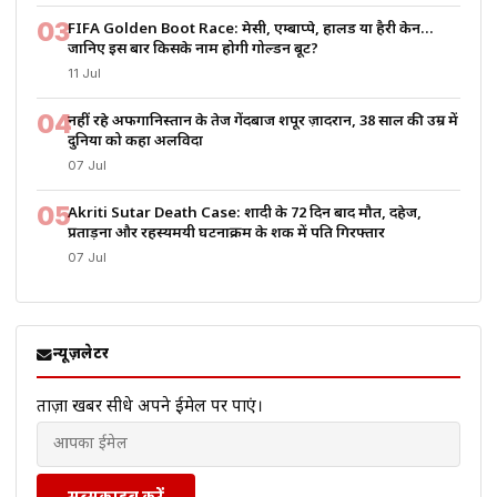
03
FIFA Golden Boot Race: मेसी, एम्बाप्पे, हालैंड या हैरी केन…
जानिए इस बार किसके नाम होगी गोल्डन बूट?
11 Jul
04
नहीं रहे अफगानिस्तान के तेज गेंदबाज शपूर ज़ादरान, 38 साल की उम्र में
दुनिया को कहा अलविदा
07 Jul
05
Akriti Sutar Death Case: शादी के 72 दिन बाद मौत, दहेज,
प्रताड़ना और रहस्यमयी घटनाक्रम के शक में पति गिरफ्तार
07 Jul
न्यूज़लेटर
ताज़ा खबरें सीधे अपने ईमेल पर पाएं।
सब्सक्राइब करें