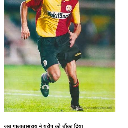
जब गालातासराय ने यूरोप को चौंका दिया