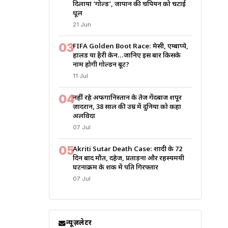
दिलाया ‘गोल्ड’, जापान की चैंपियन को चटाई
धूल
21 Jun
03
FIFA Golden Boot Race: मेसी, एम्बाप्पे,
हालैंड या हैरी केन…जानिए इस बार किसके
नाम होगी गोल्डन बूट?
11 Jul
04
नहीं रहे अफगानिस्तान के तेज गेंदबाज शपूर
ज़ादरान, 38 साल की उम्र में दुनिया को कहा
अलविदा
07 Jul
05
Akriti Sutar Death Case: शादी के 72
दिन बाद मौत, दहेज, प्रताड़ना और रहस्यमयी
घटनाक्रम के शक में पति गिरफ्तार
07 Jul
न्यूज़लेटर