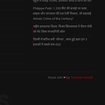
स्कूल में चलाई गोलियां, हमलावर समेत 8 लोगों की मौत
Philippe Petit: 1,350 फीट की ऊंचाई पर कला,
साहस और पागलपन की एक ऐसी मिसाल, जो कहलाई
Artistic Crime of the Century!
राष्ट्रीय हथकरघा दिवस: विजय चिंतकायला ने पीएम मोदी
को भेंट किया मंगलागिरी शॉल
दिल्ली में बारिश बनी ‘सौगात’, साफ हुई हवा! इन 5
इलाकों में सबसे कम AQI
Made with
❤
by
Tahseen Ashrafi
S