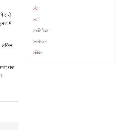
देश
िकेट से
धर्म
इनल में
पॉलिटिक्स
मनोरंजन
, लेकिन
विदेश
िताली राज
या।