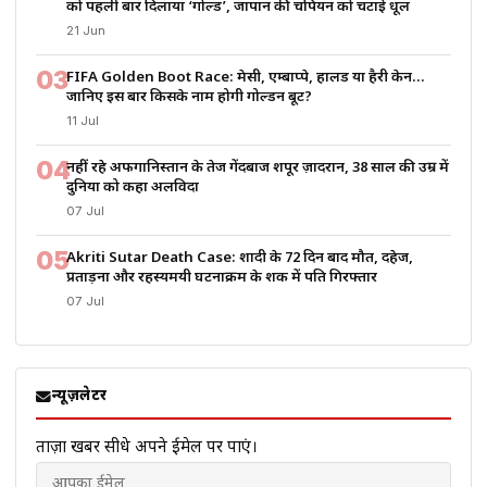
को पहली बार दिलाया ‘गोल्ड’, जापान की चैंपियन को चटाई धूल
21 Jun
03
FIFA Golden Boot Race: मेसी, एम्बाप्पे, हालैंड या हैरी केन…
जानिए इस बार किसके नाम होगी गोल्डन बूट?
11 Jul
04
नहीं रहे अफगानिस्तान के तेज गेंदबाज शपूर ज़ादरान, 38 साल की उम्र में
दुनिया को कहा अलविदा
07 Jul
05
Akriti Sutar Death Case: शादी के 72 दिन बाद मौत, दहेज,
प्रताड़ना और रहस्यमयी घटनाक्रम के शक में पति गिरफ्तार
07 Jul
न्यूज़लेटर
ताज़ा खबरें सीधे अपने ईमेल पर पाएं।