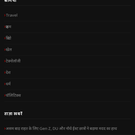
श्रेणियाँ
Travel
क्राइम
क्रिप्टो
खेल
टेक्नोलॉजी
देश
धर्म
पॉलिटिक्स
ताज़ा खबरें
असम बाढ़ राहत के लिए Gen Z, DU और नॉर्थ ईस्ट छात्रों ने बढ़ाया मदद का हाथ