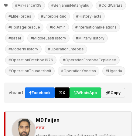
#AirFrance139
#BenjaminNetanyahu
#ColdWarEra
#EliteForces
#EntebbeRaid
#HistoryFacts
#HostageRescue
#IdiAmin
#InternationalRelations
#Israel
#MiddleEastHistory
#MilitaryHistory
#ModernHistory
#OperationEntebbe
#OperationEntebbe1976
#OperationEntebbeExplained
#OperationThunderbolt
#OperationYonatan
#Uganda
शेयर करें:
Facebook
X
WhatsApp
Copy
MD Faijan
लेखक