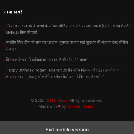
ताज़ा खबरें
13 साल से कम उम्र के बच्चों के सोशल मीडिया अकाउंट पर लग सकती है रोक, संसद में उठी
SHIELD बिल की चर्चा
भारतीय क्रिकेट टीम को लगा बड़ा झटका, बुमराह के बाद साई सुदर्शन भी श्रीलंका टेस्ट सीरीज
से बाहर
हिमाचल के चंबा में दर्दनाक बस हादसा! 8 की मौत, 11 घायल
Happy Birthday Roger Federer: 20 ग्रैंड स्लैम खिताब और 237 हफ्तों तक
लगातार नंबर-1, एक गुस्सैल टेनिस प्लेयर कैसे बना ‘टेनिस का जेंटलमैन’
© 2026
NOTD News
. All rights reserved.
Made with
❤
by
Tahseen Ashrafi
NOTD NEWS
Exit mobile version