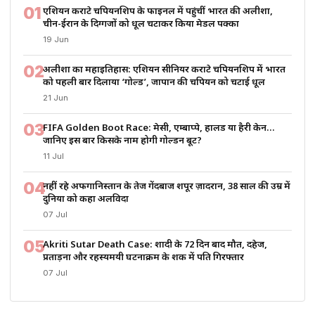
01
एशियन कराटे चैंपियनशिप के फाइनल में पहुंचीं भारत की अलीशा,
चीन-ईरान के दिग्गजों को धूल चटाकर किया मेडल पक्का
19 Jun
02
अलीशा का महाइतिहास: एशियन सीनियर कराटे चैंपियनशिप में भारत
को पहली बार दिलाया ‘गोल्ड’, जापान की चैंपियन को चटाई धूल
21 Jun
03
FIFA Golden Boot Race: मेसी, एम्बाप्पे, हालैंड या हैरी केन…
जानिए इस बार किसके नाम होगी गोल्डन बूट?
11 Jul
04
नहीं रहे अफगानिस्तान के तेज गेंदबाज शपूर ज़ादरान, 38 साल की उम्र में
दुनिया को कहा अलविदा
07 Jul
05
Akriti Sutar Death Case: शादी के 72 दिन बाद मौत, दहेज,
प्रताड़ना और रहस्यमयी घटनाक्रम के शक में पति गिरफ्तार
07 Jul