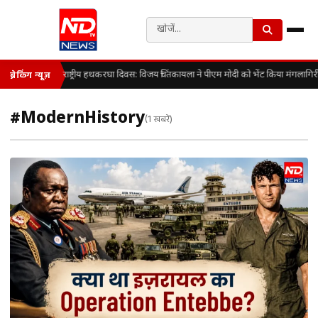
राष्ट्रीय हथकरघा दिवस: विजय चिंतकायला ने पीएम मोदी को भेंट किया मंगलागि
ब्रेकिंग न्यूज़
#ModernHistory
(1 खबरें)