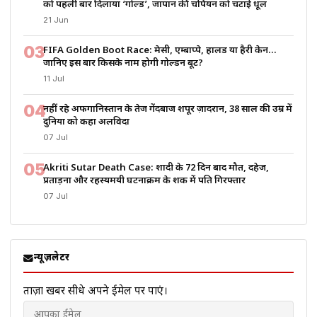
को पहली बार दिलाया ‘गोल्ड’, जापान की चैंपियन को चटाई धूल
21 Jun
03
FIFA Golden Boot Race: मेसी, एम्बाप्पे, हालैंड या हैरी केन…
जानिए इस बार किसके नाम होगी गोल्डन बूट?
11 Jul
04
नहीं रहे अफगानिस्तान के तेज गेंदबाज शपूर ज़ादरान, 38 साल की उम्र में
दुनिया को कहा अलविदा
07 Jul
05
Akriti Sutar Death Case: शादी के 72 दिन बाद मौत, दहेज,
प्रताड़ना और रहस्यमयी घटनाक्रम के शक में पति गिरफ्तार
07 Jul
न्यूज़लेटर
ताज़ा खबरें सीधे अपने ईमेल पर पाएं।