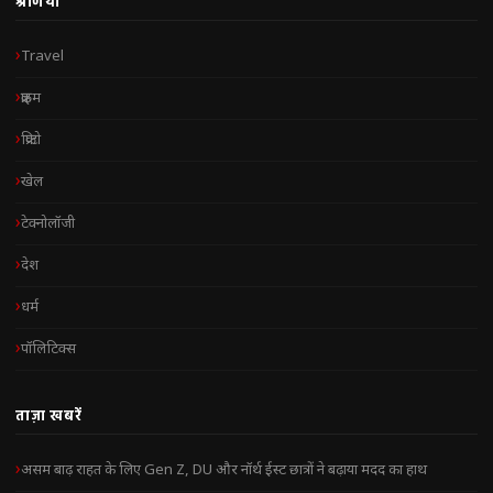
श्रेणियाँ
Travel
क्राइम
क्रिप्टो
खेल
टेक्नोलॉजी
देश
धर्म
पॉलिटिक्स
ताज़ा खबरें
असम बाढ़ राहत के लिए Gen Z, DU और नॉर्थ ईस्ट छात्रों ने बढ़ाया मदद का हाथ