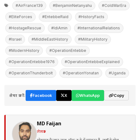
#AirFrance139
#BenjaminNetanyahu
#ColdWarEra
#EliteForces
#EntebbeRaid
#HistoryFacts
#HostageRescue
#IdiAmin
#InternationalRelations
#Israel
#MiddleEastHistory
#MilitaryHistory
#ModernHistory
#OperationEntebbe
#OperationEntebbe1976
#OperationEntebbeExplained
#OperationThunderbolt
#OperationYonatan
#Uganda
शेयर करें:
Facebook
X
WhatsApp
Copy
MD Faijan
लेखक