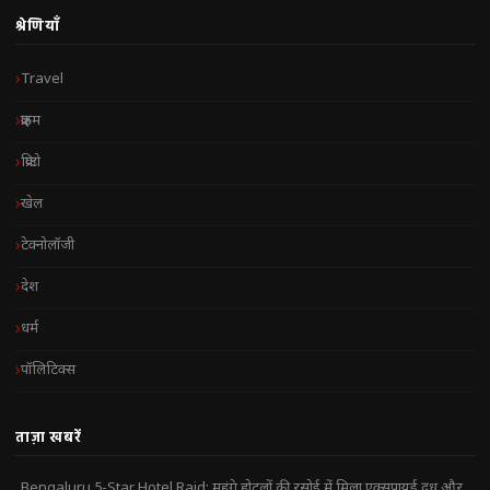
श्रेणियाँ
Travel
क्राइम
क्रिप्टो
खेल
टेक्नोलॉजी
देश
धर्म
पॉलिटिक्स
ताज़ा खबरें
Bengaluru 5-Star Hotel Raid: महंगे होटलों की रसोई में मिला एक्सपायर्ड दूध और