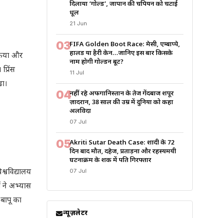
दिलाया ‘गोल्ड’, जापान की चैंपियन को चटाई
धूल
21 Jun
03
FIFA Golden Boot Race: मेसी, एम्बाप्पे,
हालैंड या हैरी केन…जानिए इस बार किसके
 किया और
नाम होगी गोल्डन बूट?
्रिंस
11 Jul
ढा।
04
नहीं रहे अफगानिस्तान के तेज गेंदबाज शपूर
ज़ादरान, 38 साल की उम्र में दुनिया को कहा
अलविदा
07 Jul
05
Akriti Sutar Death Case: शादी के 72
दिन बाद मौत, दहेज, प्रताड़ना और रहस्यमयी
घटनाक्रम के शक में पति गिरफ्तार
श्वविद्यालय
07 Jul
ों ने अभ्यास
 बापू का
न्यूज़लेटर