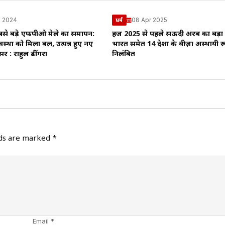
l 2024
08 Apr 2025
धर्म
बसे बड़े एफपीओ मेले का समापन:
हज 2025 से पहले सऊदी अरब का बड़ा
यवस्था को मिला बल, उत्पन्न हुए नए
भारत समेत 14 देशों के वीज़ा अस्थायी र
र : राहुल ढींगरा
निलंबित
lds are marked
*
Email *