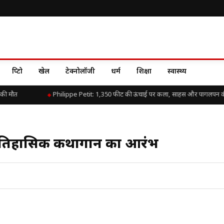
क्रिप्टो
खेल
टेक्नोलॉजी
धर्म
शिक्षा
स्वास्थ्य
ी मौत
Philippe Petit: 1,350 फीट की ऊंचाई पर कला, साहस और पागलपन की
में ऐतिहासिक कथागान का आरंभ