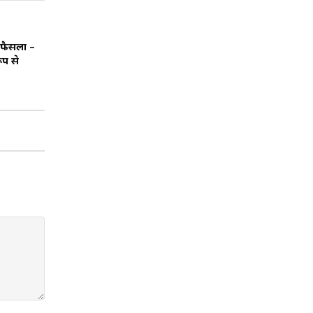
 फैसला –
ूप से