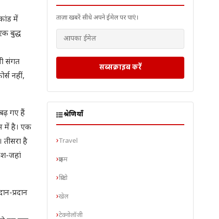
ताज़ा खबरें सीधे अपने ईमेल पर पाएं।
ांड में
क बुद्ध
सी संगत
सब्सक्राइब करें
र्स नहीं,
ढ़ गए हैं
श्रेणियाँ
 में है। एक
Travel
ै। तीसरा है
ाश-जहां
क्राइम
क्रिप्टो
दान-प्रदान
खेल
टेक्नोलॉजी