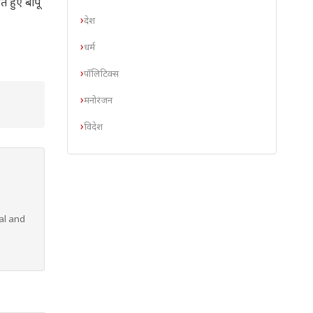
े हुए बापू
देश
धर्म
पॉलिटिक्स
मनोरंजन
विदेश
al and