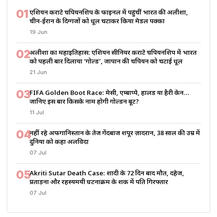
01
एशियन कराटे चैंपियनशिप के फाइनल में पहुंचीं भारत की अलीशा,
चीन-ईरान के दिग्गजों को धूल चटाकर किया मेडल पक्का
19 Jun
02
अलीशा का महाइतिहास: एशियन सीनियर कराटे चैंपियनशिप में भारत
को पहली बार दिलाया ‘गोल्ड’, जापान की चैंपियन को चटाई धूल
21 Jun
03
FIFA Golden Boot Race: मेसी, एम्बाप्पे, हालैंड या हैरी केन…
जानिए इस बार किसके नाम होगी गोल्डन बूट?
11 Jul
04
नहीं रहे अफगानिस्तान के तेज गेंदबाज शपूर ज़ादरान, 38 साल की उम्र में
दुनिया को कहा अलविदा
07 Jul
05
Akriti Sutar Death Case: शादी के 72 दिन बाद मौत, दहेज,
प्रताड़ना और रहस्यमयी घटनाक्रम के शक में पति गिरफ्तार
07 Jul