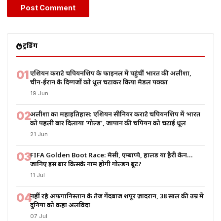
ट्रेंडिंग
01
एशियन कराटे चैंपियनशिप के फाइनल में पहुंचीं भारत की अलीशा,
चीन-ईरान के दिग्गजों को धूल चटाकर किया मेडल पक्का
19 Jun
02
अलीशा का महाइतिहास: एशियन सीनियर कराटे चैंपियनशिप में भारत
को पहली बार दिलाया ‘गोल्ड’, जापान की चैंपियन को चटाई धूल
21 Jun
03
FIFA Golden Boot Race: मेसी, एम्बाप्पे, हालैंड या हैरी केन…
जानिए इस बार किसके नाम होगी गोल्डन बूट?
11 Jul
04
नहीं रहे अफगानिस्तान के तेज गेंदबाज शपूर ज़ादरान, 38 साल की उम्र में
दुनिया को कहा अलविदा
07 Jul