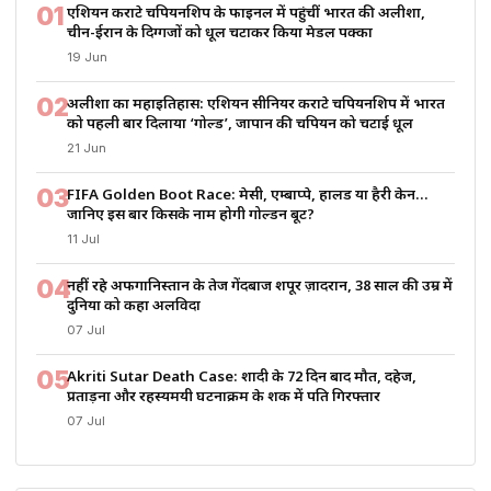
01
एशियन कराटे चैंपियनशिप के फाइनल में पहुंचीं भारत की अलीशा,
चीन-ईरान के दिग्गजों को धूल चटाकर किया मेडल पक्का
19 Jun
02
अलीशा का महाइतिहास: एशियन सीनियर कराटे चैंपियनशिप में भारत
को पहली बार दिलाया ‘गोल्ड’, जापान की चैंपियन को चटाई धूल
21 Jun
03
FIFA Golden Boot Race: मेसी, एम्बाप्पे, हालैंड या हैरी केन…
जानिए इस बार किसके नाम होगी गोल्डन बूट?
11 Jul
04
नहीं रहे अफगानिस्तान के तेज गेंदबाज शपूर ज़ादरान, 38 साल की उम्र में
दुनिया को कहा अलविदा
07 Jul
05
Akriti Sutar Death Case: शादी के 72 दिन बाद मौत, दहेज,
प्रताड़ना और रहस्यमयी घटनाक्रम के शक में पति गिरफ्तार
07 Jul