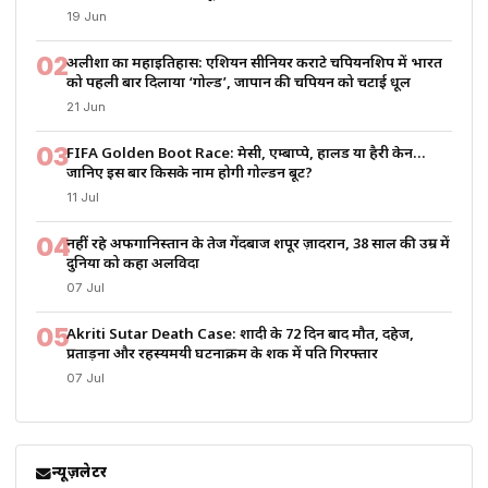
19 Jun
02
अलीशा का महाइतिहास: एशियन सीनियर कराटे चैंपियनशिप में भारत
को पहली बार दिलाया ‘गोल्ड’, जापान की चैंपियन को चटाई धूल
21 Jun
03
FIFA Golden Boot Race: मेसी, एम्बाप्पे, हालैंड या हैरी केन…
जानिए इस बार किसके नाम होगी गोल्डन बूट?
11 Jul
04
नहीं रहे अफगानिस्तान के तेज गेंदबाज शपूर ज़ादरान, 38 साल की उम्र में
दुनिया को कहा अलविदा
07 Jul
05
Akriti Sutar Death Case: शादी के 72 दिन बाद मौत, दहेज,
प्रताड़ना और रहस्यमयी घटनाक्रम के शक में पति गिरफ्तार
07 Jul
न्यूज़लेटर