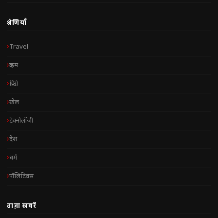
श्रेणियाँ
Travel
क्राइम
क्रिप्टो
खेल
टेक्नोलॉजी
देश
धर्म
पॉलिटिक्स
ताज़ा खबरें