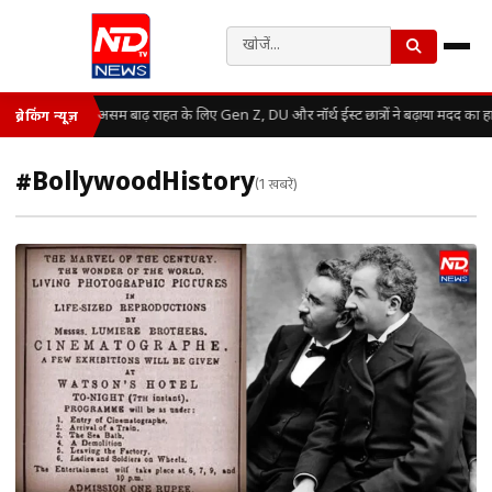
असम बाढ़ राहत के लिए Gen Z, DU और नॉर्थ ईस्ट छात्रों ने बढ़ाया मदद का ह
ब्रेकिंग न्यूज़
#BollywoodHistory
(1 खबरें)