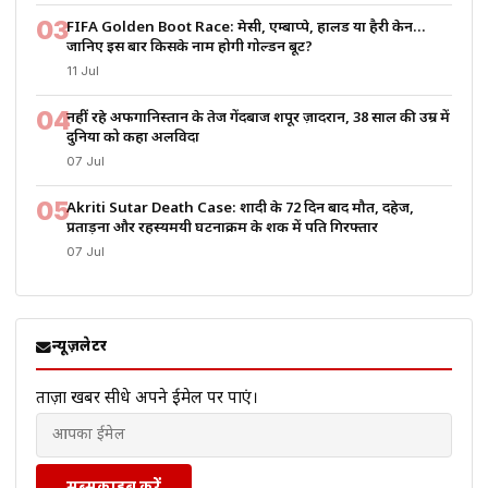
03
FIFA Golden Boot Race: मेसी, एम्बाप्पे, हालैंड या हैरी केन…
जानिए इस बार किसके नाम होगी गोल्डन बूट?
11 Jul
04
नहीं रहे अफगानिस्तान के तेज गेंदबाज शपूर ज़ादरान, 38 साल की उम्र में
दुनिया को कहा अलविदा
07 Jul
05
Akriti Sutar Death Case: शादी के 72 दिन बाद मौत, दहेज,
प्रताड़ना और रहस्यमयी घटनाक्रम के शक में पति गिरफ्तार
07 Jul
न्यूज़लेटर
ताज़ा खबरें सीधे अपने ईमेल पर पाएं।
सब्सक्राइब करें