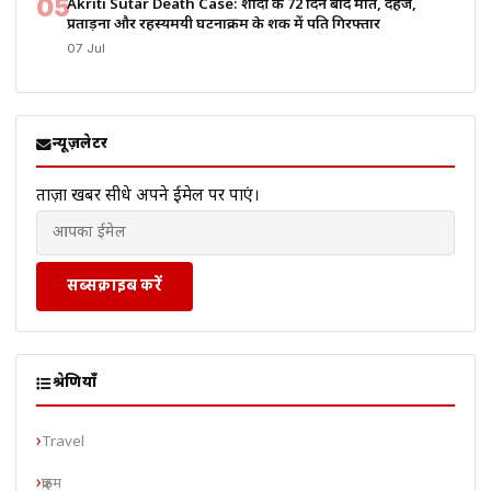
05
Akriti Sutar Death Case: शादी के 72 दिन बाद मौत, दहेज,
प्रताड़ना और रहस्यमयी घटनाक्रम के शक में पति गिरफ्तार
07 Jul
न्यूज़लेटर
ताज़ा खबरें सीधे अपने ईमेल पर पाएं।
सब्सक्राइब करें
श्रेणियाँ
Travel
क्राइम