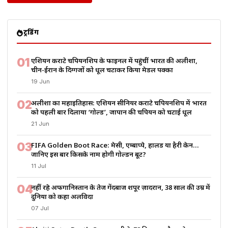
ट्रेंडिंग
01
एशियन कराटे चैंपियनशिप के फाइनल में पहुंचीं भारत की अलीशा,
चीन-ईरान के दिग्गजों को धूल चटाकर किया मेडल पक्का
19 Jun
02
अलीशा का महाइतिहास: एशियन सीनियर कराटे चैंपियनशिप में भारत
को पहली बार दिलाया ‘गोल्ड’, जापान की चैंपियन को चटाई धूल
21 Jun
03
FIFA Golden Boot Race: मेसी, एम्बाप्पे, हालैंड या हैरी केन…
जानिए इस बार किसके नाम होगी गोल्डन बूट?
11 Jul
04
नहीं रहे अफगानिस्तान के तेज गेंदबाज शपूर ज़ादरान, 38 साल की उम्र में
दुनिया को कहा अलविदा
07 Jul