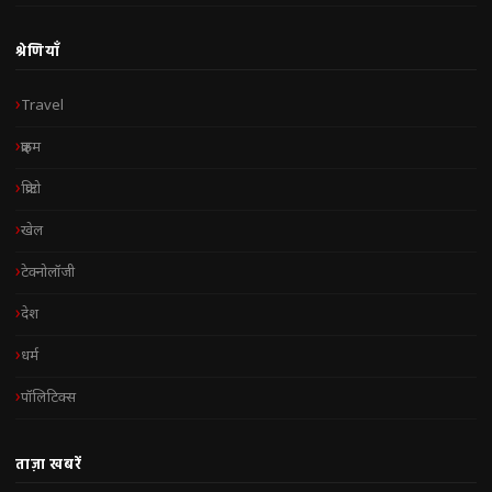
श्रेणियाँ
Travel
क्राइम
क्रिप्टो
खेल
टेक्नोलॉजी
देश
धर्म
पॉलिटिक्स
ताज़ा खबरें