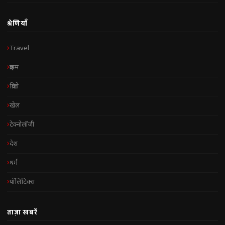
श्रेणियाँ
Travel
क्राइम
क्रिप्टो
खेल
टेक्नोलॉजी
देश
धर्म
पॉलिटिक्स
ताज़ा खबरें