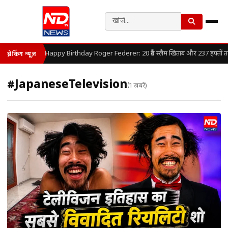
Happy Birthday Roger Federer: 20 ग्रैंड स्लैम खिताब और 237 हफ्तों तक 
ब्रेकिंग न्यूज़
#JapaneseTelevision
(1 खबरें)