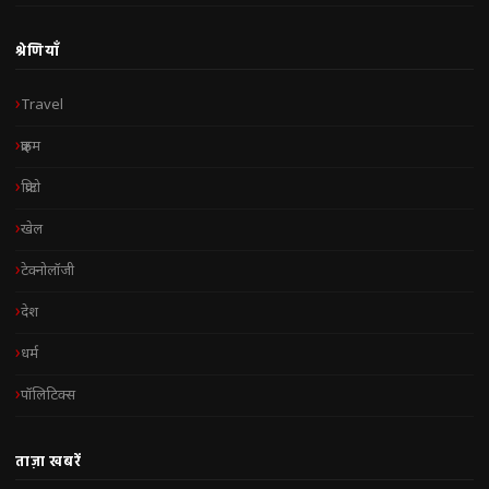
श्रेणियाँ
Travel
क्राइम
क्रिप्टो
खेल
टेक्नोलॉजी
देश
धर्म
पॉलिटिक्स
ताज़ा खबरें