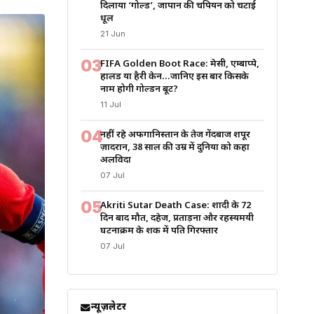
दिलाया ‘गोल्ड’, जापान की चैंपियन को चटाई
धूल
21 Jun
03
FIFA Golden Boot Race: मेसी, एम्बाप्पे,
हालैंड या हैरी केन…जानिए इस बार किसके
नाम होगी गोल्डन बूट?
11 Jul
04
नहीं रहे अफगानिस्तान के तेज गेंदबाज शपूर
ज़ादरान, 38 साल की उम्र में दुनिया को कहा
अलविदा
07 Jul
05
Akriti Sutar Death Case: शादी के 72
दिन बाद मौत, दहेज, प्रताड़ना और रहस्यमयी
घटनाक्रम के शक में पति गिरफ्तार
07 Jul
न्यूज़लेटर