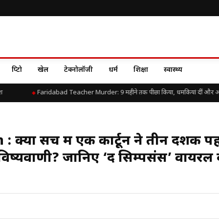
क्रिप्टो
खेल
टेक्नोलॉजी
धर्म
शिक्षा
स्वास्थ्य
Faridabad Teacher Murder: 9 महीने तक पीछा किया, धमकियां दीं और आखिर स्कू
क्या सच में एक कार्टून ने तीन दशक पह
िष्यवाणी? जानिए ‘द सिम्पसंस’ वायरल द