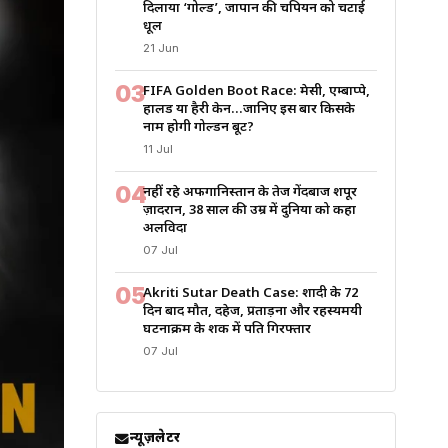
दिलाया ‘गोल्ड’, जापान की चैंपियन को चटाई
धूल
21 Jun
03
FIFA Golden Boot Race: मेसी, एम्बाप्पे,
हालैंड या हैरी केन…जानिए इस बार किसके
नाम होगी गोल्डन बूट?
11 Jul
04
नहीं रहे अफगानिस्तान के तेज गेंदबाज शपूर
ज़ादरान, 38 साल की उम्र में दुनिया को कहा
अलविदा
07 Jul
05
Akriti Sutar Death Case: शादी के 72
दिन बाद मौत, दहेज, प्रताड़ना और रहस्यमयी
घटनाक्रम के शक में पति गिरफ्तार
07 Jul
न्यूज़लेटर