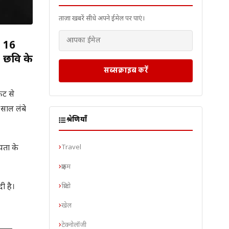
ताज़ा खबरें सीधे अपने ईमेल पर पाएं।
। 16
” छवि के
सब्सक्राइब करें
ेट से
साल लंबे
श्रेणियाँ
Travel
यता के
क्राइम
क्रिप्टो
ी है।
खेल
टेक्नोलॉजी