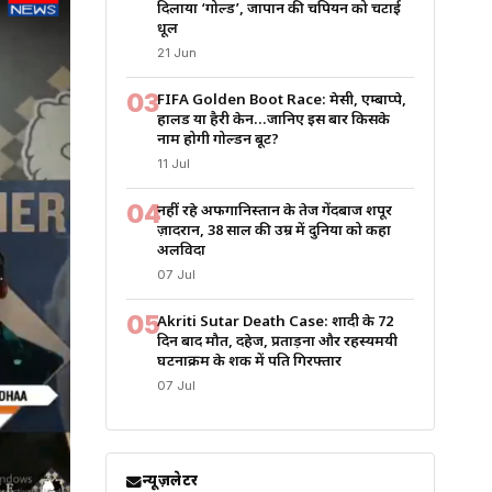
दिलाया ‘गोल्ड’, जापान की चैंपियन को चटाई
धूल
21 Jun
03
FIFA Golden Boot Race: मेसी, एम्बाप्पे,
हालैंड या हैरी केन…जानिए इस बार किसके
नाम होगी गोल्डन बूट?
11 Jul
04
नहीं रहे अफगानिस्तान के तेज गेंदबाज शपूर
ज़ादरान, 38 साल की उम्र में दुनिया को कहा
अलविदा
07 Jul
05
Akriti Sutar Death Case: शादी के 72
दिन बाद मौत, दहेज, प्रताड़ना और रहस्यमयी
घटनाक्रम के शक में पति गिरफ्तार
07 Jul
न्यूज़लेटर