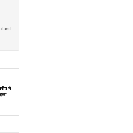
al and
िरीष ने
पहला