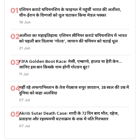
01
एशियन कराटे चैंपियनशिप के फाइनल में पहुंचीं भारत की अलीशा,
चीन-ईरान के दिग्गजों को धूल चटाकर किया मेडल पक्का
19 Jun
02
अलीशा का महाइतिहास: एशियन सीनियर कराटे चैंपियनशिप में भारत
को पहली बार दिलाया ‘गोल्ड’, जापान की चैंपियन को चटाई धूल
21 Jun
03
FIFA Golden Boot Race: मेसी, एम्बाप्पे, हालैंड या हैरी केन…
जानिए इस बार किसके नाम होगी गोल्डन बूट?
11 Jul
04
नहीं रहे अफगानिस्तान के तेज गेंदबाज शपूर ज़ादरान, 38 साल की उम्र में
दुनिया को कहा अलविदा
07 Jul
05
Akriti Sutar Death Case: शादी के 72 दिन बाद मौत, दहेज,
प्रताड़ना और रहस्यमयी घटनाक्रम के शक में पति गिरफ्तार
07 Jul