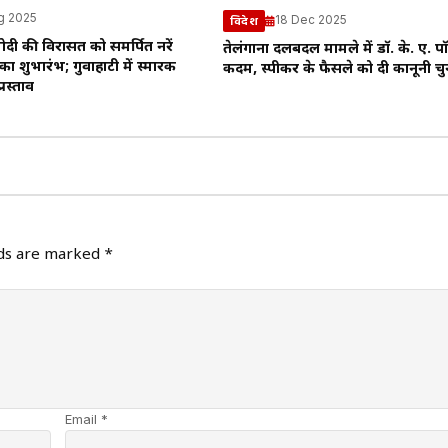
g 2025
18 Dec 2025
विदेश
्र मोदी की विरासत को समर्पित नरेंद्र
तेलंगाना दलबदल मामले में डॉ. के. ए. प
र का शुभारंभ; गुवाहाटी में स्मारक
कदम, स्पीकर के फैसले को दी कानूनी चु
्रस्ताव
lds are marked
*
Email *