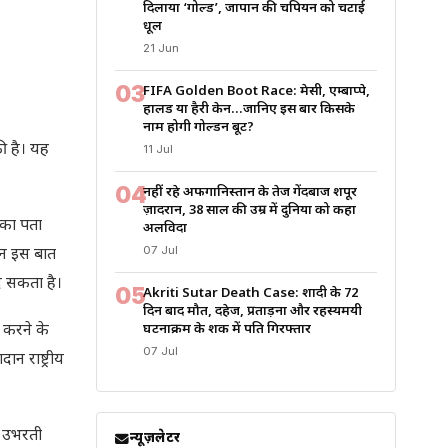
दिलाया ‘गोल्ड’, जापान की चैंपियन को चटाई
धूल
21 Jun
03
FIFA Golden Boot Race: मेसी, एम्बाप्पे,
हालैंड या हैरी केन…जानिए इस बार किसके
नाम होगी गोल्डन बूट?
ी है। यह
11 Jul
04
नहीं रहे अफगानिस्तान के तेज गेंदबाज शपूर
ज़ादरान, 38 साल की उम्र में दुनिया को कहा
 का पता
अलविदा
07 Jul
लन इस बात
दे सकता है।
05
Akriti Sutar Death Case: शादी के 72
दिन बाद मौत, दहेज, प्रताड़ना और रहस्यमयी
त करने के
घटनाक्रम के शक में पति गिरफ्तार
07 Jul
न राष्ट्रीय
ो उभरती
न्यूज़लेटर