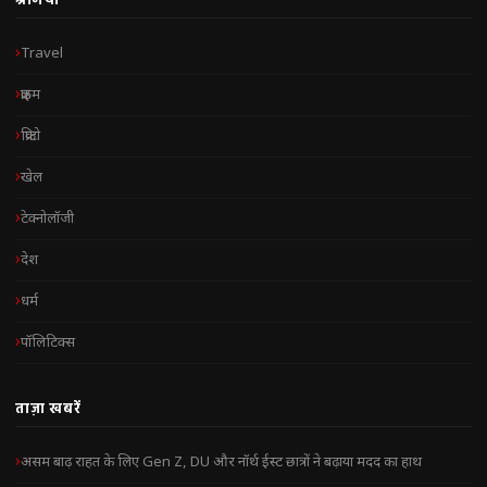
Travel
क्राइम
क्रिप्टो
खेल
टेक्नोलॉजी
देश
धर्म
पॉलिटिक्स
ताज़ा खबरें
असम बाढ़ राहत के लिए Gen Z, DU और नॉर्थ ईस्ट छात्रों ने बढ़ाया मदद का हाथ