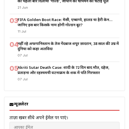
को पहली बार दिलाया ‘गोल्ड’, जापान की चैंपियन को चटाई धूल
21 Jun
03
FIFA Golden Boot Race: मेसी, एम्बाप्पे, हालैंड या हैरी केन…
जानिए इस बार किसके नाम होगी गोल्डन बूट?
11 Jul
04
नहीं रहे अफगानिस्तान के तेज गेंदबाज शपूर ज़ादरान, 38 साल की उम्र में
दुनिया को कहा अलविदा
07 Jul
05
Akriti Sutar Death Case: शादी के 72 दिन बाद मौत, दहेज,
प्रताड़ना और रहस्यमयी घटनाक्रम के शक में पति गिरफ्तार
07 Jul
न्यूज़लेटर
ताज़ा खबरें सीधे अपने ईमेल पर पाएं।